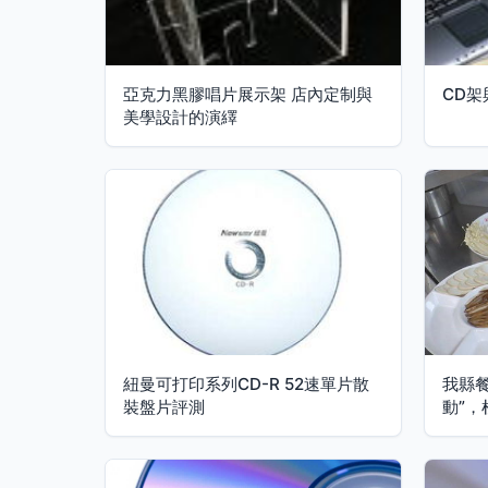
亞克力黑膠唱片展示架 店內定制與
CD
美學設計的演繹
紐曼可打印系列CD-R 52速單片散
我縣餐
裝盤片評測
動”，