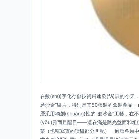
在數(shù)字化存儲技術飛速發(fā)展的
磨沙金”盤片，特別是其50張裝的盒裝產品，正
層采用獨創(chuàng)性的“磨沙金”工藝，
(yōu)雅而且醒目——這在滿是艷光盤面
樂（也稱寫寶的讀盤部分匹配），適應各類中