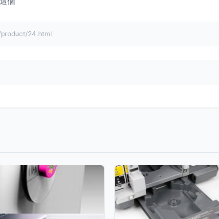
？這個
oduct/24.html