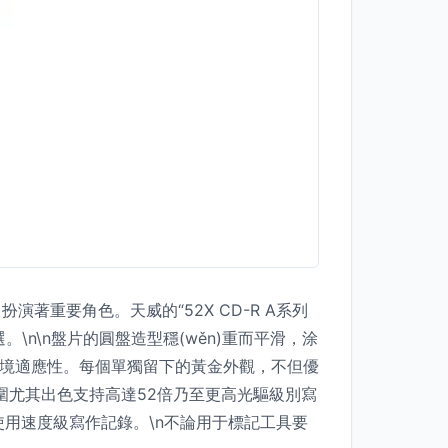
演著重要角色。天威的“52X CD-R A系列
\n\n盤片的圓盤造型穩(wěn)重而平滑，涂
uán)境適應性。每個單獨留下的黃金外觀，不但優
圍尤其出色支持高達52倍乃至更高光驅級別寫
使用速度級寫作記錄。\n不論用于標記工具要