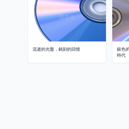
流逝的光盤，銘刻的回憶
銀色
時代