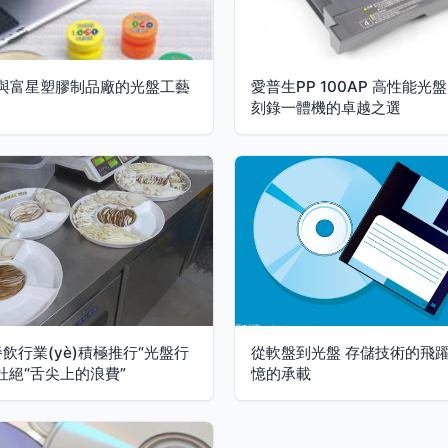
架與富星塑膠制品廠的光盤工藝
愛普生PP 100AP 高性能光
刻錄一體機的卓越之選
飲行業(yè)積極推行“光盤行
從軟盤到光盤 存儲技術的飛
杜絕“舌尖上的浪費”
憶的承載