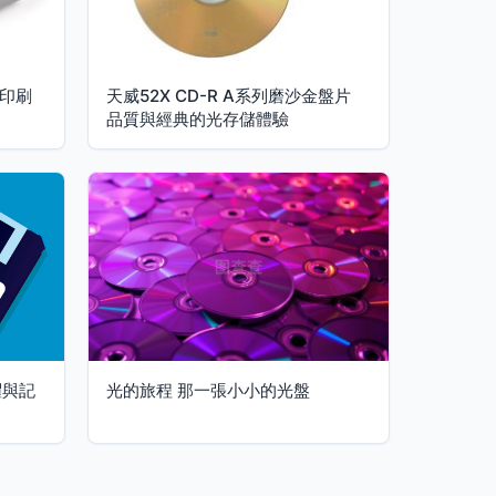
盤印刷
天威52X CD-R A系列磨沙金盤片
品質與經典的光存儲體驗
躍與記
光的旅程 那一張小小的光盤