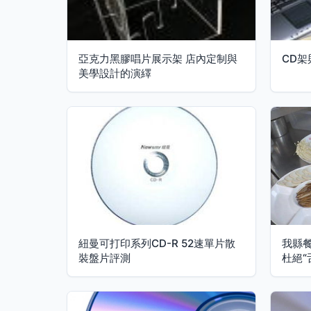
亞克力黑膠唱片展示架 店內定制與
CD
美學設計的演繹
紐曼可打印系列CD-R 52速單片散
我縣餐
裝盤片評測
杜絕“