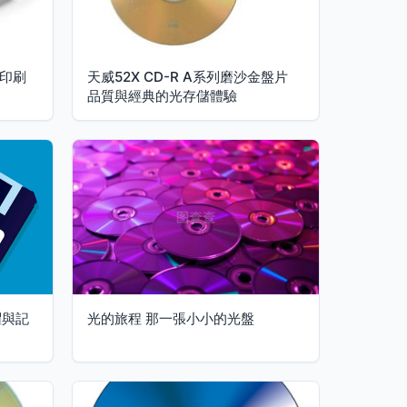
盤印刷
天威52X CD-R A系列磨沙金盤片
品質與經典的光存儲體驗
躍與記
光的旅程 那一張小小的光盤