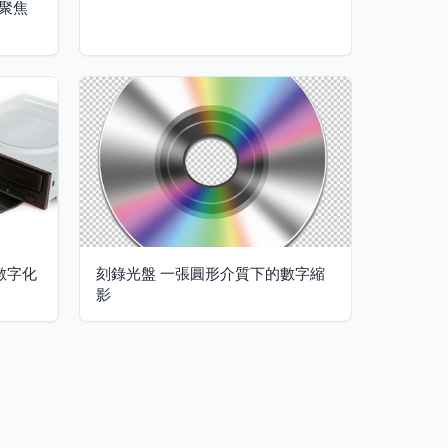
聚焦
數字化
刻錄光盤 一張圓形介質下的數字縮
影