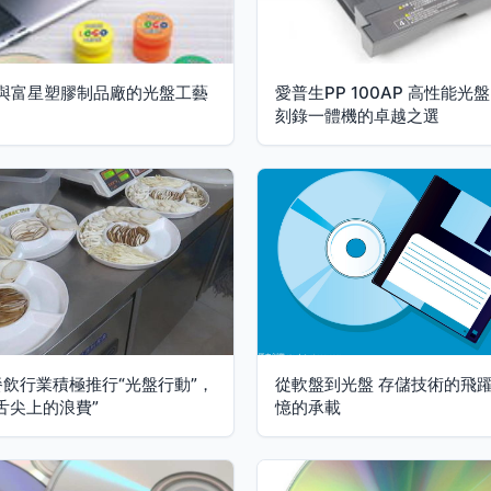
架與富星塑膠制品廠的光盤工藝
愛普生PP 100AP 高性能光
刻錄一體機的卓越之選
飲行業積極推行“光盤行動”，
從軟盤到光盤 存儲技術的飛
舌尖上的浪費”
憶的承載