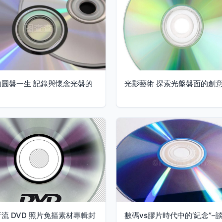
的圓盤一生 記錄與懷念光盤的
光影藝術 探索光盤盤面的創
流 DVD 照片免摳素材專輯封
數碼vs膠片時代中的‘紀念”–