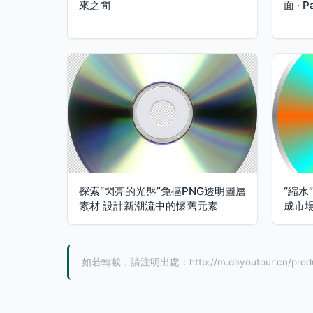
來之間
面 · P
探索“閃亮的光盤”免摳PNG透明圖層
“縮水
素材 設計新潮流中的懷舊元素
成市場
如若轉載，請注明出處：http://m.dayoutour.cn/produ