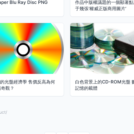
aper Blu Ray Disc PNG
作品中版權議題的一個顯著點
于幾張‘權威正版商用圖片’
”的光盤經濟學 售價反高為何
白色背景上的CD-ROM光盤 
奇觀？
記憶的載體
ct/