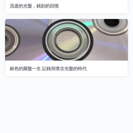
流逝的光盤，銘刻的回憶
銀色的圓盤一生 記錄與懷念光盤的時代