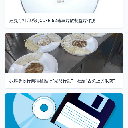
紐曼可打印系列CD-R 52速單片散裝盤片評測
我縣餐飲行業積極推行“光盤行動”，杜絕“舌尖上的浪費”